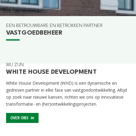
EEN BETROUWBARE EN BETROKKEN PARTNER
VASTGOEDBEHEER
GOUDA
GOUWEKERK
GOUDA
TIELWEG 26/28/30
WIJ ZIJN
WHITE HOUSE DEVELOPMENT
White House Development (WHD) is een dynamische en
gedreven partner in elke fase van
vastgoedontwikkeling
. Altijd
op zoek naar nieuwe kansen, richten we ons op innovatieve
transformatie- en (her)
ontwikkelingsprojecten
.
OVER ONS