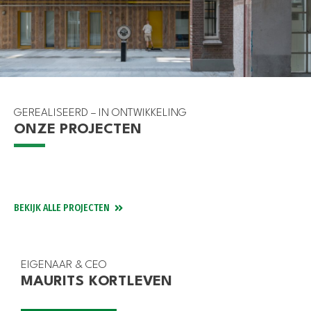
GEREALISEERD – IN ONTWIKKELING
ONZE PROJECTEN
GOUDA
DEN HAAG
WEESHUIS GOUDA
ROTTERDAM
TITAAN
SPAARDERSBANK BOTERSLOOT
BEKIJK ALLE PROJECTEN
EIGENAAR & CEO
MAURITS KORTLEVEN