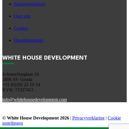
Samenwerkingen
Over ons
Contact
Huurdersportaal
WHITE HOUSE DEVELOPMENT
Schouwburglaan 16
2806 AV Gouda
+31 (0)182 22 10 14
KVK: 72327413
info@whitehousedevelopment.com
© White House Development
2026
|
Privacyverklaring
|
Cookie
instellingen