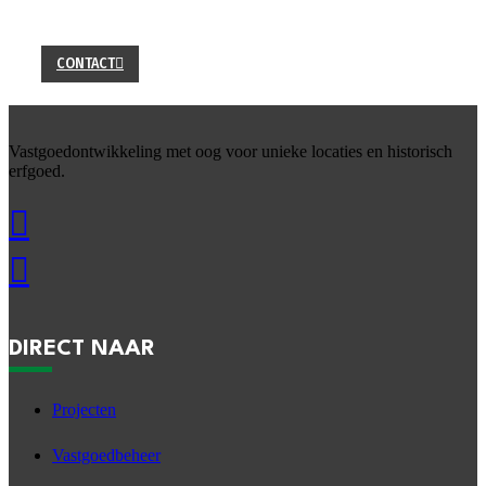
U kunt ons bellen, mailen of het
contactformulier
invullen
als u vragen heeft.
CONTACT
Vastgoedontwikkeling met oog voor unieke locaties en historisch
erfgoed.
DIRECT NAAR
Projecten
Vastgoedbeheer