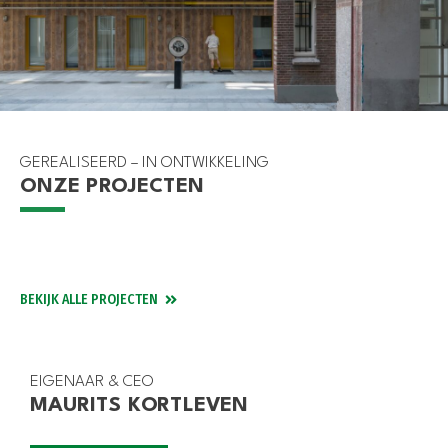
GEREALISEERD – IN ONTWIKKELING
ONZE PROJECTEN
GOUDA
DEN HAAG
WEESHUIS GOUDA
ROTTERDAM
TITAAN
SPAARDERSBANK BOTERSLOOT
BEKIJK ALLE PROJECTEN
EIGENAAR & CEO
MAURITS KORTLEVEN