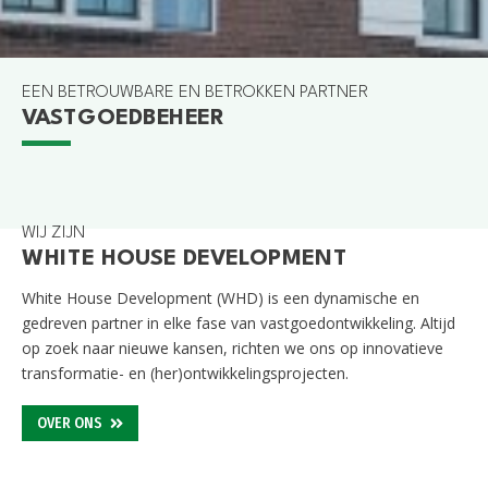
EEN BETROUWBARE EN BETROKKEN PARTNER
VASTGOEDBEHEER
GOUDA
GOUWEKERK
GOUDA
TIELWEG 26/28/30
WIJ ZIJN
WHITE HOUSE DEVELOPMENT
White House Development (WHD) is een dynamische en
gedreven partner in elke fase van
vastgoedontwikkeling
. Altijd
op zoek naar nieuwe kansen, richten we ons op innovatieve
transformatie- en (her)
ontwikkelingsprojecten
.
OVER ONS