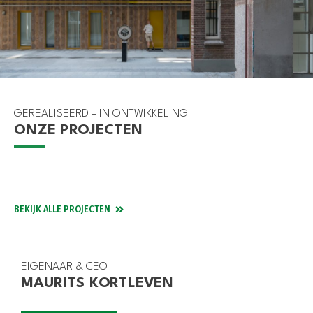
GEREALISEERD – IN ONTWIKKELING
ONZE PROJECTEN
GOUDA
DEN HAAG
WEESHUIS GOUDA
ROTTERDAM
TITAAN
SPAARDERSBANK BOTERSLOOT
BEKIJK ALLE PROJECTEN
EIGENAAR & CEO
MAURITS KORTLEVEN