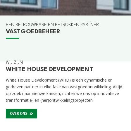
EEN BETROUWBARE EN BETROKKEN PARTNER
VASTGOEDBEHEER
GOUDA
GOUWEKERK
GOUDA
TIELWEG 26/28/30
WIJ ZIJN
WHITE HOUSE DEVELOPMENT
White House Development (WHD) is een dynamische en
gedreven partner in elke fase van
vastgoedontwikkeling
. Altijd
op zoek naar nieuwe kansen, richten we ons op innovatieve
transformatie- en (her)
ontwikkelingsprojecten
.
OVER ONS