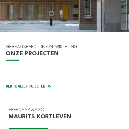
GEREALISEERD – IN ONTWIKKELING
ONZE PROJECTEN
GOUDA
DEN HAAG
WEESHUIS GOUDA
ROTTERDAM
TITAAN
SPAARDERSBANK BOTERSLOOT
BEKIJK ALLE PROJECTEN
EIGENAAR & CEO
MAURITS KORTLEVEN