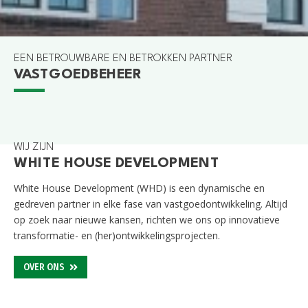
EEN BETROUWBARE EN BETROKKEN PARTNER
VASTGOEDBEHEER
GOUDA
GOUWEKERK
GOUDA
TIELWEG 26/28/30
WIJ ZIJN
WHITE HOUSE DEVELOPMENT
White House Development (WHD) is een dynamische en
gedreven partner in elke fase van
vastgoedontwikkeling
. Altijd
op zoek naar nieuwe kansen, richten we ons op innovatieve
transformatie- en (her)
ontwikkelingsprojecten
.
OVER ONS