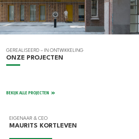
GEREALISEERD – IN ONTWIKKELING
ONZE PROJECTEN
GOUDA
DEN HAAG
WEESHUIS GOUDA
ROTTERDAM
TITAAN
SPAARDERSBANK BOTERSLOOT
BEKIJK ALLE PROJECTEN
EIGENAAR & CEO
MAURITS KORTLEVEN