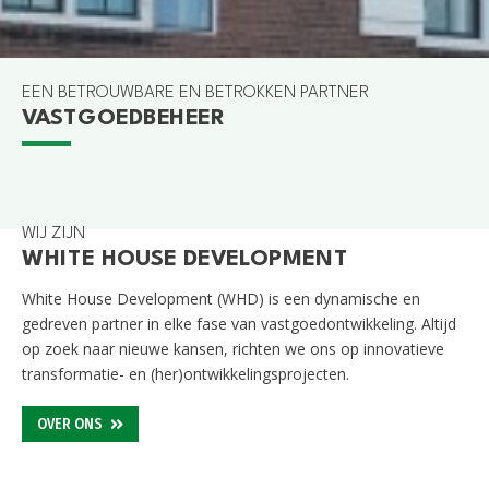
EEN BETROUWBARE EN BETROKKEN PARTNER
VASTGOEDBEHEER
GOUDA
GOUWEKERK
GOUDA
TIELWEG 26/28/30
WIJ ZIJN
WHITE HOUSE DEVELOPMENT
White House Development (WHD) is een dynamische en
gedreven partner in elke fase van
vastgoedontwikkeling
. Altijd
op zoek naar nieuwe kansen, richten we ons op innovatieve
transformatie- en (her)
ontwikkelingsprojecten
.
OVER ONS