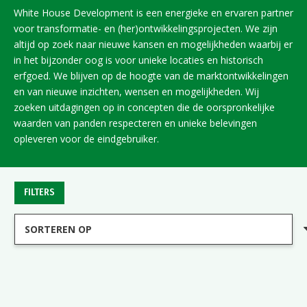
White House Development is een energieke en ervaren partner
voor transformatie- en (her)ontwikkelingsprojecten. We zijn
altijd op zoek naar nieuwe kansen en mogelijkheden waarbij er
in het bijzonder oog is voor unieke locaties en historisch
erfgoed. We blijven op de hoogte van de marktontwikkelingen
en van nieuwe inzichten, wensen en mogelijkheden. Wij
zoeken uitdagingen op in concepten die de oorspronkelijke
waarden van panden respecteren en unieke belevingen
opleveren voor de eindgebruiker.
FILTERS
GOUDA
ROTTERDAM
DEN HAAG
GEREALISEERD
GOUDA
WEESHUIS GOUDA
AANGEKOCHT
ROTTERDAM
WATERTOREN ROTTERDAM – DWL-TERREIN DE ESCH
GEREALISEERD
GOUDA
TITAAN
GEREALISEERD
GOUDA
THEATERZICHT
GEREALISEERD
AMSTERDAM
SPAARDERSBANK BOTERSLOOT
GEREALISEERD
GOUDA
SPAARDERSBAD
GEREALISEERD
GOUDA