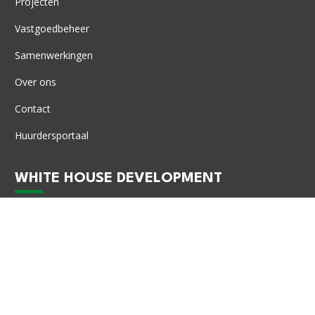
Projecten
Vastgoedbeheer
Samenwerkingen
Over ons
Contact
Huurdersportaal
WHITE HOUSE DEVELOPMENT
Schouwburglaan 16
2806 AV Gouda
+31 (0)182 22 10 14
KVK: 72327413
info@whitehousedevelopment.com